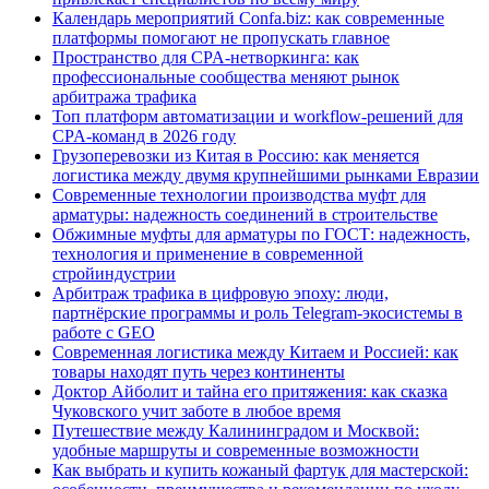
Календарь мероприятий Confa.biz: как современные
платформы помогают не пропускать главное
Пространство для CPA-нетворкинга: как
профессиональные сообщества меняют рынок
арбитража трафика
Топ платформ автоматизации и workflow-решений для
CPA-команд в 2026 году
Грузоперевозки из Китая в Россию: как меняется
логистика между двумя крупнейшими рынками Евразии
Современные технологии производства муфт для
арматуры: надежность соединений в строительстве
Обжимные муфты для арматуры по ГОСТ: надежность,
технология и применение в современной
стройиндустрии
Арбитраж трафика в цифровую эпоху: люди,
партнёрские программы и роль Telegram-экосистемы в
работе с GEO
Современная логистика между Китаем и Россией: как
товары находят путь через континенты
Доктор Айболит и тайна его притяжения: как сказка
Чуковского учит заботе в любое время
Путешествие между Калининградом и Москвой:
удобные маршруты и современные возможности
Как выбрать и купить кожаный фартук для мастерской: