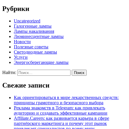
Рубрики
Uncategorized
Галогенные лампы
Лампы накаливания
Люминесцентные лампы
Новости
Полезные советы
Светодиодные лампы
Услуги
Энергосберегающие лампы
Найти:
Свежие записи
Как ориентироваться в мире лекарственных средств:
принципы грамотного и безопасного выбора
Реклама знакомств в Telegram: как привлекать
аудиторию и создавать эффективные кампании
Affiliate.Careers: как развивается карьера в сфере
партнёрского маркетинга и почему этот рынок
привлекает специалистов по всему миру