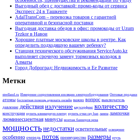
особенности, преимущества и рекомендации по уходу
Выгодный обед с доставкой: промо-коды от сервиса
Экспресс 24 в Ташкенте
AdalTransCom – перевозка товаров с гарантией
оперативной и безопасной поставки
Выгодная доставка обедов в офис: промокоды от Uzum
Tezkor в Навои
Хорошие платные московские школы в центре. Как
определить подходящую вашему ребенку?
Станция технического обслуживания ServiceAuto.kz
выполняет срочную замену тормозных колодок в
Алматы
Город Доброград: Недвижимость и Ее Развитие
Метки
steelland.ru
Измерение сопротивления изоляции электрооборудования
Оптовые продажи
вопрос
атомы
важно
выключатель
бесплатная помощь адвоката онлайн
количество
действия
излучение
давление
каучсерфинг
лампочки
конструкции
купить клинкерную плитку
купить очки ray ban
лампа
люминесцентная
минусы
монтаж баннеров цена
мощность
недостатки
осветительные
освещение
поток
размеры
особенно
очередь
преимущество
ртуть