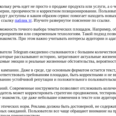
кольку речь идет не просто о продаже продукта или услуги, а о
ерии, прозрачности и корректном позиционировании. Пользоват
удут доступны и каким образом сервис помогает находить новы
е ссылку
паблик тг
. Изучите развернутое пояснение по ссылке.
можность точного выбора тематических площадок. Например, об
мероприятиям или современным технологиям. Такой подход позв
знакомств. При этом важно учитывать интересы аудитории и ад
ователи Telegram ежедневно сталкиваются с большим количеств
оторые рассказывают историю, затрагивают актуальные жизнен
комые эмоции и реальные жизненные обстоятельства, вероятность
 кампании. Даже в среде, где основным форматом остается текс
ответствовать требованиям площадки, быть корректными и не в
рованию устойчивой репутации и положительного пользовательск
ний. Современные инструменты позволяют отслеживать количес
датель может корректировать стратегию продвижения, тестиров
е знакомств, где даже небольшие изменения в тексте или аудит
этических норм. Реклама должна быть достоверной, не содерж
ных ожиданий. Пользователи все чаще обращают внимание на пр
ентным преимуществом.