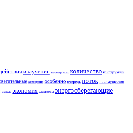
количество
действия
излучение
конструкции
каучсерфинг
поток
особенно
светительные
очередь
преимущество
освещение
энергосберегающие
экономия
и
цоколь
электроды