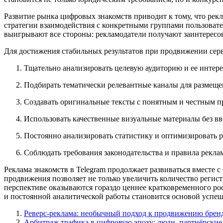
Развитие рынка цифровых знакомств приводит к тому, что рек
стратегии взаимодействия с конкретными группами пользовате
выигрывают все стороны: рекламодатели получают заинтересов
Для достижения стабильных результатов при продвижении серв
Тщательно анализировать целевую аудиторию и ее интере
Подбирать тематически релевантные каналы для размеще
Создавать оригинальные тексты с понятным и честным 
Использовать качественные визуальные материалы без в
Постоянно анализировать статистику и оптимизировать 
Соблюдать требования законодательства и правила рекл
Реклама знакомств в Telegram продолжает развиваться вместе 
продвижения позволяет не только увеличить количество регис
перспективе оказываются гораздо ценнее кратковременного рос
и постоянной аналитической работы становится основой успе
Реверс-реклама: необычный подход к продвижению бренда
Арбитраж трафика в цифровую эпоху: люди, партнёрские