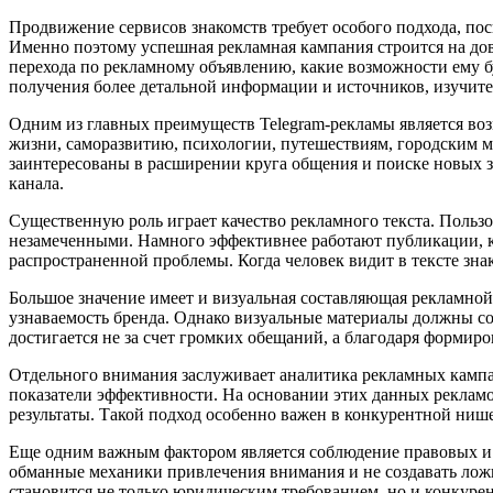
Продвижение сервисов знакомств требует особого подхода, пос
Именно поэтому успешная рекламная кампания строится на дов
перехода по рекламному объявлению, какие возможности ему б
получения более детальной информации и источников, изучит
Одним из главных преимуществ Telegram-рекламы является воз
жизни, саморазвитию, психологии, путешествиям, городским 
заинтересованы в расширении круга общения и поиске новых 
канала.
Существенную роль играет качество рекламного текста. Польз
незамеченными. Намного эффективнее работают публикации, к
распространенной проблемы. Когда человек видит в тексте зна
Большое значение имеет и визуальная составляющая рекламной
узнаваемость бренда. Однако визуальные материалы должны со
достигается не за счет громких обещаний, а благодаря форми
Отдельного внимания заслуживает аналитика рекламных кампа
показатели эффективности. На основании этих данных рекламо
результаты. Такой подход особенно важен в конкурентной ниш
Еще одним важным фактором является соблюдение правовых и 
обманные механики привлечения внимания и не создавать лож
становится не только юридическим требованием, но и конкур