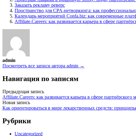
Заказать рекламу реверс
Пространство для CPA-нетворкинга: как профессиональ
Календарь мероприятий Confa.biz: как современные пла
Affiliate.Careers: как развивается карьера в сфере парт
admin
Посмотреть все записи автора admin →
Навигация по записям
Предыдущая запись
Affiliate.Careers: как развивается карьера в сфере партнёрско
Новая запись
Как ориентироваться в мире лекарственных средств: принципы
Рубрики
Uncategorized