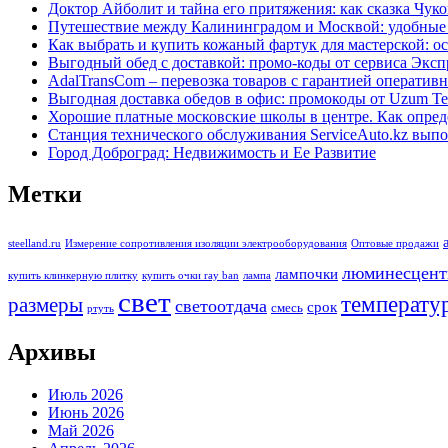
Доктор Айболит и тайна его притяжения: как сказка Чуко
Путешествие между Калининградом и Москвой: удобные
Как выбрать и купить кожаный фартук для мастерской: о
Выгодный обед с доставкой: промо-коды от сервиса Эксп
AdalTransCom – перевозка товаров с гарантией оператив
Выгодная доставка обедов в офис: промокоды от Uzum Te
Хорошие платные московские школы в центре. Как опре
Станция технического обслуживания ServiceAuto.kz вып
Город Доброград: Недвижимость и Ее Развитие
Метки
steelland.ru
Измерение сопротивления изоляции электрооборудования
Оптовые продажи
люминесцент
лампочки
купить клинкерную плитку
купить очки ray ban
лампа
свет
температу
размеры
светоотдача
срок
смесь
ртуть
Архивы
Июль 2026
Июнь 2026
Май 2026