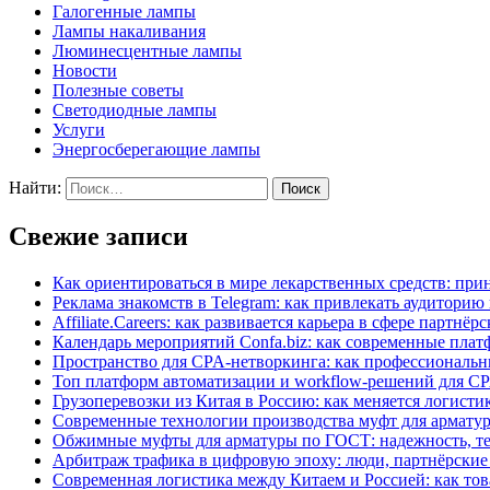
Галогенные лампы
Лампы накаливания
Люминесцентные лампы
Новости
Полезные советы
Светодиодные лампы
Услуги
Энергосберегающие лампы
Найти:
Свежие записи
Как ориентироваться в мире лекарственных средств: при
Реклама знакомств в Telegram: как привлекать аудитори
Affiliate.Careers: как развивается карьера в сфере парт
Календарь мероприятий Confa.biz: как современные пла
Пространство для CPA-нетворкинга: как профессиональ
Топ платформ автоматизации и workflow-решений для CP
Грузоперевозки из Китая в Россию: как меняется логис
Современные технологии производства муфт для арматур
Обжимные муфты для арматуры по ГОСТ: надежность, те
Арбитраж трафика в цифровую эпоху: люди, партнёрские
Современная логистика между Китаем и Россией: как тов