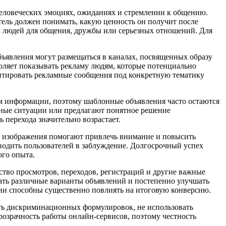
 человеческих эмоциях, ожиданиях и стремлении к общению.
ель должен понимать, какую ценность он получит после
х людей для общения, дружбы или серьезных отношений. Для
ъявления могут размещаться в каналах, посвященных образу
оляет показывать рекламу людям, которые потенциально
аптировать рекламные сообщения под конкретную тематику
ом информации, поэтому шаблонные объявления часто остаются
ные ситуации или предлагают понятное решение
 перехода значительно возрастает.
т, изображения помогают привлечь внимание и повысить
водить пользователей в заблуждение. Долгосрочный успех
ого опыта.
тво просмотров, переходов, регистраций и другие важные
ать различные варианты объявлений и постепенно улучшать
ории способны существенно повлиять на итоговую конверсию.
ать дискриминационных формулировок, не использовать
озрачность работы онлайн-сервисов, поэтому честность