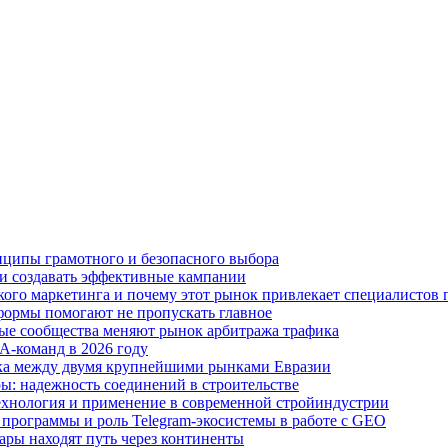
нципы грамотного и безопасного выбора
ю и создавать эффективные кампании
нёрского маркетинга и почему этот рынок привлекает специалистов
тформы помогают не пропускать главное
ные сообщества меняют рынок арбитража трафика
A-команд в 2026 году
тика между двумя крупнейшими рынками Евразии
ы: надежность соединений в строительстве
хнология и применение в современной стройиндустрии
 программы и роль Telegram-экосистемы в работе с GEO
ары находят путь через континенты