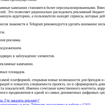
ламные кампании становятся более персонализированными. Вмес
лей. Это позволяет рационально расходовать рекламный бюджет 
анную аудиторию, а пользователи находят сервисы, которые дей
исов знакомств в Telegram рекомендуется уделять внимание не
сы.
ния рекламы.
предложением.
водящих в заблуждение элементов.
рекламные кампании.
амных площадок.
с самой платформой, открывая новые возможности для брендов и
траций и повысить узнаваемость проекта, но и сформировать дов
та показателей. Именно сочетание качественного контента, кор
шного продвижения в одной из самых динамичных цифровых сре
. Где заказать рекламу?
 программы и роль Telegram-экосистемы в работе с GEO