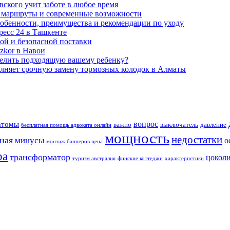
вского учит заботе в любое время
 маршруты и современные возможности
собенности, преимущества и рекомендации по уходу
ресс 24 в Ташкенте
ной и безопасной поставки
zkor в Навои
делить подходящую вашему ребенку?
олняет срочную замену тормозных колодок в Алматы
вопрос
атомы
важно
выключатель
давление
бесплатная помощь адвоката онлайн
мощность
недостатки
ная
минусы
о
монтаж баннеров цена
ра
трансформатор
цокол
туризм австралия
финские коттеджи
характеристики