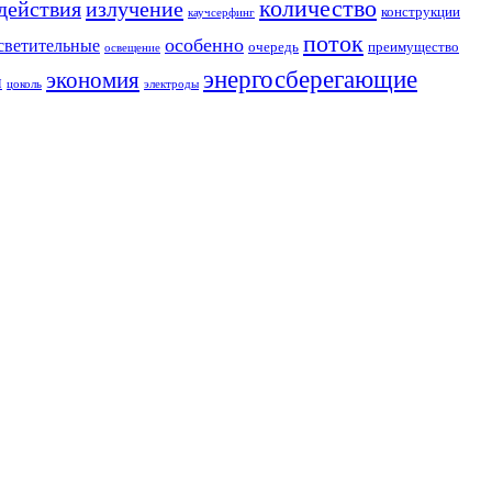
количество
действия
излучение
конструкции
каучсерфинг
поток
особенно
светительные
очередь
преимущество
освещение
энергосберегающие
экономия
и
цоколь
электроды