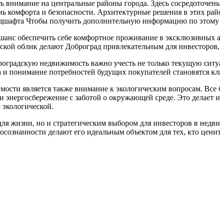
ить внимание на центральные районы города. Здесь сосредоточен
 комфорта и безопасности. Архитектурные решения в этих рай
ндшафта Чтобы получить дополнительную информацию по этому 
 шанс обеспечить себе комфортное проживание в эксклюзивных а
дской облик делают Доброград привлекательным для инвесторов
роградскую недвижимость важно учесть не только текущую ситу
да и понимание потребностей будущих покупателей становятся 
мости является также внимание к экологическим вопросам. Все
 и энергосбережение с заботой о окружающей среде. Это делает
 экологической.
для жизни, но и стратегическим выбором для инвесторов в недв
осознанности делают его идеальным объектом для тех, кто цени