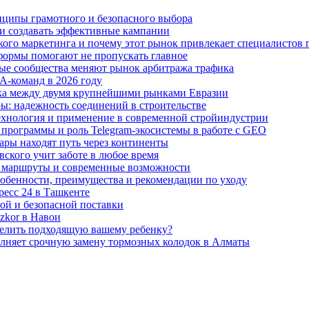
нципы грамотного и безопасного выбора
ю и создавать эффективные кампании
нёрского маркетинга и почему этот рынок привлекает специалистов
тформы помогают не пропускать главное
ные сообщества меняют рынок арбитража трафика
A-команд в 2026 году
тика между двумя крупнейшими рынками Евразии
ы: надежность соединений в строительстве
хнология и применение в современной стройиндустрии
 программы и роль Telegram-экосистемы в работе с GEO
ары находят путь через континенты
вского учит заботе в любое время
 маршруты и современные возможности
собенности, преимущества и рекомендации по уходу
ресс 24 в Ташкенте
ной и безопасной поставки
zkor в Навои
делить подходящую вашему ребенку?
олняет срочную замену тормозных колодок в Алматы