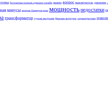
вопрос
атомы
важно
выключатель
давление
бесплатная помощь адвоката онлайн
мощность
недостатки
ная
минусы
о
монтаж баннеров цена
ра
трансформатор
цокол
туризм австралия
финские коттеджи
характеристики