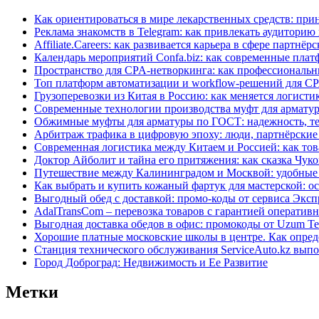
Как ориентироваться в мире лекарственных средств: при
Реклама знакомств в Telegram: как привлекать аудитори
Affiliate.Careers: как развивается карьера в сфере парт
Календарь мероприятий Confa.biz: как современные пла
Пространство для CPA-нетворкинга: как профессиональ
Топ платформ автоматизации и workflow-решений для CP
Грузоперевозки из Китая в Россию: как меняется логис
Современные технологии производства муфт для арматур
Обжимные муфты для арматуры по ГОСТ: надежность, те
Арбитраж трафика в цифровую эпоху: люди, партнёрские
Современная логистика между Китаем и Россией: как тов
Доктор Айболит и тайна его притяжения: как сказка Чуко
Путешествие между Калининградом и Москвой: удобные
Как выбрать и купить кожаный фартук для мастерской: о
Выгодный обед с доставкой: промо-коды от сервиса Эксп
AdalTransCom – перевозка товаров с гарантией оператив
Выгодная доставка обедов в офис: промокоды от Uzum Te
Хорошие платные московские школы в центре. Как опре
Станция технического обслуживания ServiceAuto.kz вып
Город Доброград: Недвижимость и Ее Развитие
Метки