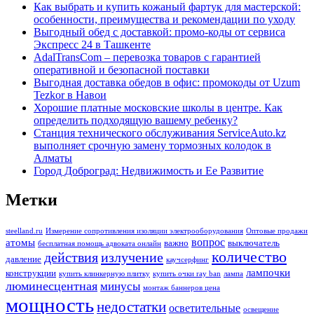
Как выбрать и купить кожаный фартук для мастерской:
особенности, преимущества и рекомендации по уходу
Выгодный обед с доставкой: промо-коды от сервиса
Экспресс 24 в Ташкенте
AdalTransCom – перевозка товаров с гарантией
оперативной и безопасной поставки
Выгодная доставка обедов в офис: промокоды от Uzum
Tezkor в Навои
Хорошие платные московские школы в центре. Как
определить подходящую вашему ребенку?
Станция технического обслуживания ServiceAuto.kz
выполняет срочную замену тормозных колодок в
Алматы
Город Доброград: Недвижимость и Ее Развитие
Метки
steelland.ru
Измерение сопротивления изоляции электрооборудования
Оптовые продажи
вопрос
атомы
важно
выключатель
бесплатная помощь адвоката онлайн
количество
действия
излучение
давление
каучсерфинг
лампочки
конструкции
купить клинкерную плитку
купить очки ray ban
лампа
люминесцентная
минусы
монтаж баннеров цена
мощность
недостатки
осветительные
освещение