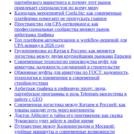
партнёрского маркетинга и почему этот рынок
привлекает специалистов по всему миру
Календарь мероприятий Confa.biz: как современные
платформы помогают не пропускать главное
Пространство для CPA-нетворкинга: как
профессиональные сообщества меняют рынок
арбитража трафика
Топ платформ автоматизации и workflow-решений для
CPA-команд в 2026 году
Грузоперевозки из Китая в Россию: как меняется
логистика между двумя крупнейшими рынками Евразии
Современные технологии производства муфт для
арматуры: надежность соединений в строительстве
Обжимные муфты для арматуры по ГОСТ: надежность,
технология и применение в современной
стройиндустрии
Арбитраж трафика в цифровую эпоху: люди,
партнёрские программы и роль Telegram-экосистемы в
работе с GEO
Современная логистика между Китаем и Россией: как
товары находят путь через континенты
Доктор Айболит и тайна его притяжения: как сказка
Чуковского учит заботе в любое время
Путешествие между Калининградом и Москвой:
удобные маршруты и современные возможности