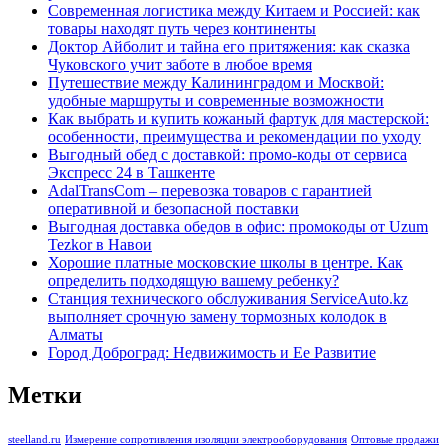
Современная логистика между Китаем и Россией: как
товары находят путь через континенты
Доктор Айболит и тайна его притяжения: как сказка
Чуковского учит заботе в любое время
Путешествие между Калининградом и Москвой:
удобные маршруты и современные возможности
Как выбрать и купить кожаный фартук для мастерской:
особенности, преимущества и рекомендации по уходу
Выгодный обед с доставкой: промо-коды от сервиса
Экспресс 24 в Ташкенте
AdalTransCom – перевозка товаров с гарантией
оперативной и безопасной поставки
Выгодная доставка обедов в офис: промокоды от Uzum
Tezkor в Навои
Хорошие платные московские школы в центре. Как
определить подходящую вашему ребенку?
Станция технического обслуживания ServiceAuto.kz
выполняет срочную замену тормозных колодок в
Алматы
Город Доброград: Недвижимость и Ее Развитие
Метки
steelland.ru
Измерение сопротивления изоляции электрооборудования
Оптовые продажи