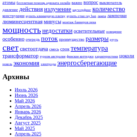
вопрос
атомы
важно
выключатель
бесплатная помощь адвоката онлайн
количество
действия
излучение
давление
каучсерфинг
лампочки
конструкции
купить клинкерную плитку
купить очки ray ban
лампа
люминесцентная
минусы
монтаж баннеров цена
мощность
недостатки
осветительные
освещение
поток
размеры
особенно
очередь
преимущество
ртуть
свет
температура
светоотдача
срок
смесь
трансформатор
цоколи
туризм австралия
финские коттеджи
характеристики
энергосберегающие
экономия
цоколь
электроды
Архивы
Июль 2026
Июнь 2026
Май 2026
Апрель 2026
Январь 2026
Декабрь 2025
Август 2025
Май 2025
Апрель 2025