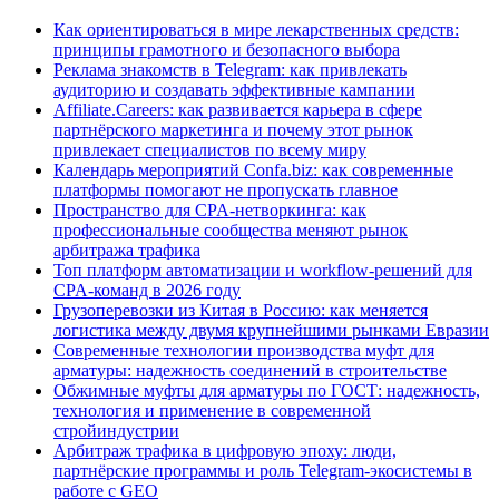
Как ориентироваться в мире лекарственных средств:
принципы грамотного и безопасного выбора
Реклама знакомств в Telegram: как привлекать
аудиторию и создавать эффективные кампании
Affiliate.Careers: как развивается карьера в сфере
партнёрского маркетинга и почему этот рынок
привлекает специалистов по всему миру
Календарь мероприятий Confa.biz: как современные
платформы помогают не пропускать главное
Пространство для CPA-нетворкинга: как
профессиональные сообщества меняют рынок
арбитража трафика
Топ платформ автоматизации и workflow-решений для
CPA-команд в 2026 году
Грузоперевозки из Китая в Россию: как меняется
логистика между двумя крупнейшими рынками Евразии
Современные технологии производства муфт для
арматуры: надежность соединений в строительстве
Обжимные муфты для арматуры по ГОСТ: надежность,
технология и применение в современной
стройиндустрии
Арбитраж трафика в цифровую эпоху: люди,
партнёрские программы и роль Telegram-экосистемы в
работе с GEO