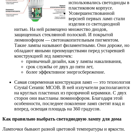
использовались светодиоды в
пластиковом корпусе.
Усовершенствованной
версией первых ламп стали
изделия со светодиодной
нитью. На ней размещено множество диодов,
защищенных стеклянной полоской. И покрытой
люминофором — светонакопительным пигментом.
Такие лампы называют филаментными. Они дороже, но
обладают явными преимуществами перед устаревшей
конструкцией лед лампочек:
привычный дизайн, как у лампы накаливания,
срок службы от двух до пяти лет,
более эффективное энергосбережение.
Самая современная конструкция ламп — это технология
Crystal Ceramic MCOB. В ней излучатели располагаются
на круглых пластинах из прозрачной керамики. С двух
сторон они выстланы люминофором. Благодаря этой
особенности, последнее поколение ламп светят взад и
вперед, освещая площадь на 360 градусов.
Как правильно
выбрать светодиодную лампу для дома
Лампочки бывают разной цветовой температуры и яркости.