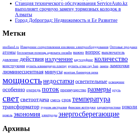
Станция технического обслуживания ServiceAuto.kz
выполняет срочную замену тормозных колодок в
Алматы
Город Доброград: Недвижимость и Ее Развитие
Метки
steelland.ru
Измерение сопротивления изоляции электрооборудования
Оптовые продажи
вопрос
атомы
важно
выключатель
бесплатная помощь адвоката онлайн
количество
действия
излучение
давление
каучсерфинг
лампочки
конструкции
купить клинкерную плитку
купить очки ray ban
лампа
люминесцентная
минусы
монтаж баннеров цена
мощность
недостатки
осветительные
освещение
поток
размеры
особенно
очередь
преимущество
ртуть
свет
температура
светоотдача
срок
смесь
трансформатор
цоколи
туризм австралия
финские коттеджи
характеристики
энергосберегающие
экономия
цоколь
электроды
Архивы