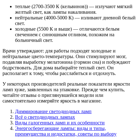
теплые (2700-3500 К (кельвинов)) — излучают мягкий
желтый свет, как лампы накаливания.
нейтральные (4000-5000 К) — изливают дневной белый
свет.
холодные (5500 К и выше) — отличаются белым
свечением с синюшным отливом, похожим на
больничный свет.
Врачи утверждают: для работы подходят холодные и
нейтральные цвето-температуры. Они стимулируют мозг,
подавляя выработку мелатонина (гормон сна) и побуждают
бодрствовать. Для дома выбирайте теплый свет. Он
располагает к тому, чтобы расслабиться и отдохнуть.
У некоторых производителей реальные показатели яркости
ламп хуже, заявленных на упаковке. Прежде чем купить,
читайте отзывы о приглянувшейся модели или
самостоятельно измеряйте яркость в магазине.
Диммирование светодиодных ламп
Всё о светодиодных лампах
Виды галогенных ламп и их особенности
Энергосберегающие лампы: виды и типы,
преимущества и недостатки, советы по выбору