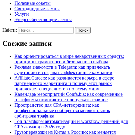
Полезные советы
Светодиодные лампы
Услуги
Энергосберегающие лампы
Найти:
Свежие записи
Как ориентироваться в мире лекарственных средств:
принципы грамотного и безопасного выбора
Реклама знакомств в Telegram: как привлекать
аудиторию и создавать эффективные кампании
Affiliate.Careers: как развивается карьера в сфере
партнёрского маркетинга и почему этот рынок
привлекает специалистов по всему миру
Календарь мероприятий Confa.biz: как современные
платформы помогают не пропускать главное
Пространство для CPA-нетворкинга: как
профессиональные сообщества меняют рынок
арбитража трафика
Топ платформ автоматизации и workflow-решений для
CPA-команд в 2026 году
Грузоперевозки из Китая в Россию: как меняется