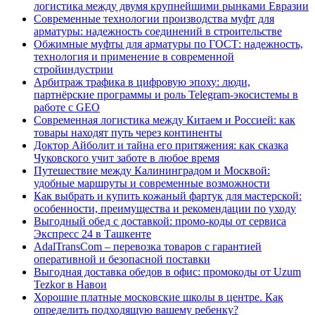
логистика между двумя крупнейшими рынками Евразии
Современные технологии производства муфт для
арматуры: надежность соединений в строительстве
Обжимные муфты для арматуры по ГОСТ: надежность,
технология и применение в современной
стройиндустрии
Арбитраж трафика в цифровую эпоху: люди,
партнёрские программы и роль Telegram-экосистемы в
работе с GEO
Современная логистика между Китаем и Россией: как
товары находят путь через континенты
Доктор Айболит и тайна его притяжения: как сказка
Чуковского учит заботе в любое время
Путешествие между Калининградом и Москвой:
удобные маршруты и современные возможности
Как выбрать и купить кожаный фартук для мастерской:
особенности, преимущества и рекомендации по уходу
Выгодный обед с доставкой: промо-коды от сервиса
Экспресс 24 в Ташкенте
AdalTransCom – перевозка товаров с гарантией
оперативной и безопасной поставки
Выгодная доставка обедов в офис: промокоды от Uzum
Tezkor в Навои
Хорошие платные московские школы в центре. Как
определить подходящую вашему ребенку?