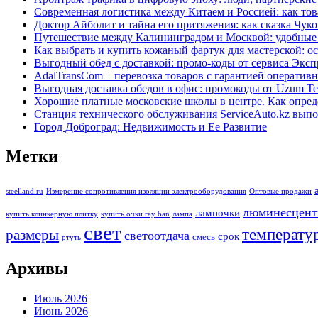
Современная логистика между Китаем и Россией: как тов
Доктор Айболит и тайна его притяжения: как сказка Чуко
Путешествие между Калининградом и Москвой: удобные
Как выбрать и купить кожаный фартук для мастерской: о
Выгодный обед с доставкой: промо-коды от сервиса Эксп
AdalTransCom – перевозка товаров с гарантией оператив
Выгодная доставка обедов в офис: промокоды от Uzum Te
Хорошие платные московские школы в центре. Как опре
Станция технического обслуживания ServiceAuto.kz вып
Город Доброград: Недвижимость и Ее Развитие
Метки
steelland.ru
Измерение сопротивления изоляции электрооборудования
Оптовые продажи
люминесцент
лампочки
купить клинкерную плитку
купить очки ray ban
лампа
свет
температу
размеры
светоотдача
срок
смесь
ртуть
Архивы
Июль 2026
Июнь 2026