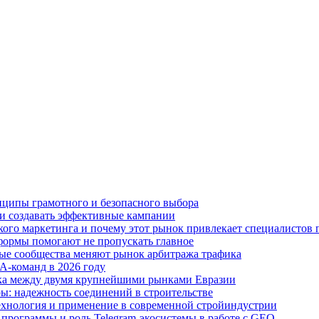
нципы грамотного и безопасного выбора
ю и создавать эффективные кампании
нёрского маркетинга и почему этот рынок привлекает специалистов
тформы помогают не пропускать главное
ные сообщества меняют рынок арбитража трафика
A-команд в 2026 году
тика между двумя крупнейшими рынками Евразии
ы: надежность соединений в строительстве
хнология и применение в современной стройиндустрии
 программы и роль Telegram-экосистемы в работе с GEO