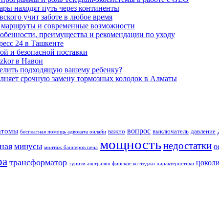
ары находят путь через континенты
вского учит заботе в любое время
 маршруты и современные возможности
собенности, преимущества и рекомендации по уходу
ресс 24 в Ташкенте
ной и безопасной поставки
zkor в Навои
делить подходящую вашему ребенку?
олняет срочную замену тормозных колодок в Алматы
вопрос
атомы
важно
выключатель
давление
бесплатная помощь адвоката онлайн
мощность
недостатки
ная
минусы
о
монтаж баннеров цена
ра
трансформатор
цокол
туризм австралия
финские коттеджи
характеристики