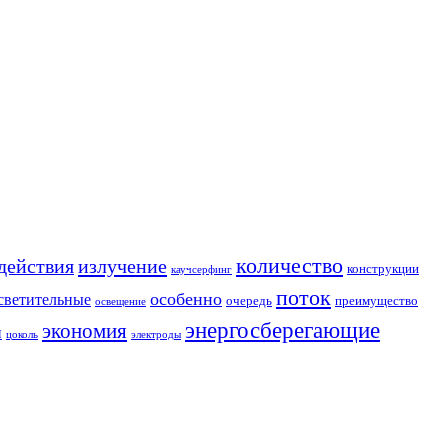
количество
действия
излучение
конструкции
каучсерфинг
поток
особенно
светительные
очередь
преимущество
освещение
энергосберегающие
экономия
и
цоколь
электроды