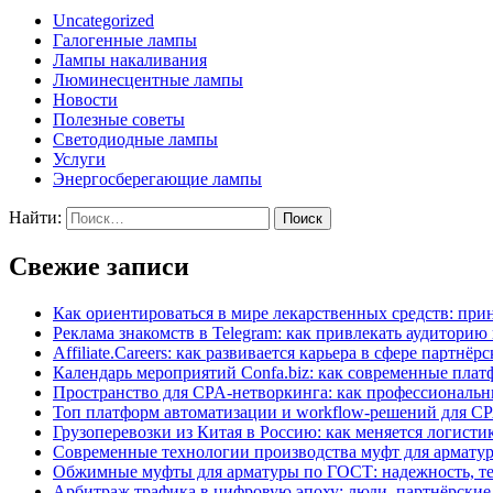
Uncategorized
Галогенные лампы
Лампы накаливания
Люминесцентные лампы
Новости
Полезные советы
Светодиодные лампы
Услуги
Энергосберегающие лампы
Найти:
Свежие записи
Как ориентироваться в мире лекарственных средств: при
Реклама знакомств в Telegram: как привлекать аудитори
Affiliate.Careers: как развивается карьера в сфере парт
Календарь мероприятий Confa.biz: как современные пла
Пространство для CPA-нетворкинга: как профессиональ
Топ платформ автоматизации и workflow-решений для CP
Грузоперевозки из Китая в Россию: как меняется логис
Современные технологии производства муфт для арматур
Обжимные муфты для арматуры по ГОСТ: надежность, те
Арбитраж трафика в цифровую эпоху: люди, партнёрские