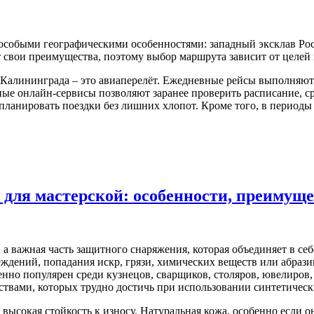
 особыми географическими особенностями: западный эксклав Ро
 свои преимущества, поэтому выбор маршрута зависит от целей
Калининграда – это авиаперелёт. Ежедневные рейсы выполняют 
ые онлайн-сервисы позволяют заранее проверить расписание, ср
т планировать поездки без лишних хлопот. Кроме того, в период
для мастерской: особенности, преимуще
а важная часть защитного снаряжения, которая объединяет в себ
еждений, попадания искр, грязи, химических веществ или абраз
енно популярен среди кузнецов, сварщиков, столяров, ювелиров,
вами, которых трудно достичь при использовании синтетическ
высокая стойкость к износу. Натуральная кожа, особенно если 