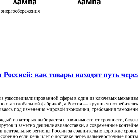
х энергосбережения
 Россией: как товары находят путь чер
 из узкоспециализированной сферы в один из ключевых механиз
вно стал глобальной фабрикой, а Россия — крупным потребител
иваясь под изменения мировой экономики, требования таможенн
аждый из которых выбирается в зависимости от срочности, бюдж
шрутов и заметно дешевле авиадоставки, а современные контейне
в центральные регионы России за сравнительно короткие сроки. 
собенно если речь идет о доставке через дальневосточные порт