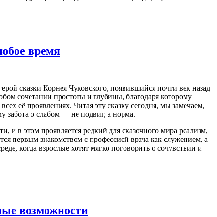
любое время
герой сказки Корнея Чуковского, появившийся почти век назад
собом сочетании простоты и глубины, благодаря которому
сех её проявлениях. Читая эту сказку сегодня, мы замечаем,
у забота о слабом — не подвиг, а норма.
и, и в этом проявляется редкий для сказочного мира реализм,
ится первым знакомством с профессией врача как служением, а
реде, когда взрослые хотят мягко поговорить о сочувствии и
ные возможности