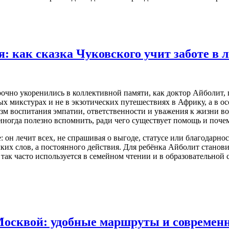
: как сказка Чуковского учит заботе в 
рочно укоренились в коллективной памяти, как доктор Айболит, 
х микстурах и не в экзотических путешествиях в Африку, а в о
м воспитания эмпатии, ответственности и уважения к жизни во в
 иногда полезно вспомнить, ради чего существует помощь и почем
он лечит всех, не спрашивая о выгоде, статусе или благодарност
мких слов, а постоянного действия. Для ребёнка Айболит станов
ак часто используется в семейном чтении и в образовательной с
Москвой: удобные маршруты и современ