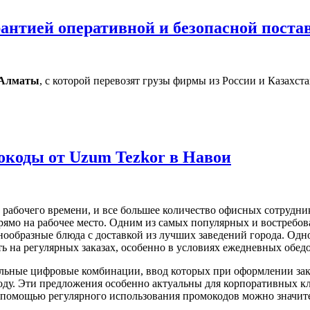
рантией оперативной и безопасной поста
Алматы
, с которой перевозят грузы фирмы из России и Казахст
мокоды от Uzum Tezkor в Навои
абочего времени, и все большее количество офисных сотрудник
прямо на рабочее место. Одним из самых популярных и востребо
нообразные блюда с доставкой из лучших заведений города. Одн
 на регулярных заказах, особенно в условиях ежедневных обедо
льные цифровые комбинации, ввод которых при оформлении зак
у. Эти предложения особенно актуальны для корпоративных кл
 помощью регулярного использования промокодов можно значите