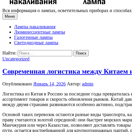
Вся информация о лампах, осветительных приборах и способа
Меню
Лампы накаливания
Люминесцентные лампы
Галогенные лампы
Светодиодные лампы
Найти:
Uncategorized
Современная логистика между Китаем и
Опубликовано
Январь 14, 2026
Автор:
admin
Логистика из Китая в Россию за последние годы превратилась
ассортимент товаров и скорость обновления рынков. Китай да
между двумя странами развиваются особенно активно, подстра
Основой таких перевозок остаются разные виды транспорта, к
праву считаются золотой серединой: они быстрее морских мар
Манчжурия или через Казахстан, позволяют доставлять товары 
пути, остается востребованной для крупнотоннажных партий, о