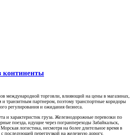
ез континенты
мов международной торговли, влияющий на цены в магазинах,
ем и транзитным партнером, поэтому транспортные коридоры
ого регулирования и ожидания бизнеса.
ета и характеристик груза. Железнодорожные перевозки по
рные поезда, идущие через погранпереходы Забайкальск,
Морская логистика, несмотря на более длительное время в
ы с последующей перегрузкой на железную дорогу.