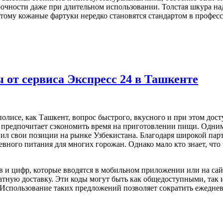
рочности даже при длительном использовании. Толстая шкура на
ому кожаные фартуки нередко становятся стандартом в професс
 от сервиса Экспресс 24 в Ташкенте
полисе, как Ташкент, вопрос быстрого, вкусного и при этом дос
то предпочитает сэкономить время на приготовлении пищи. Одни
пил свои позиции на рынке Узбекистана. Благодаря широкой па
евного питания для многих горожан. Однако мало кто знает, что
и цифр, которые вводятся в мобильном приложении или на сайт
атную доставку. Эти коды могут быть как общедоступными, так
. Использование таких предложений позволяет сократить ежеднев