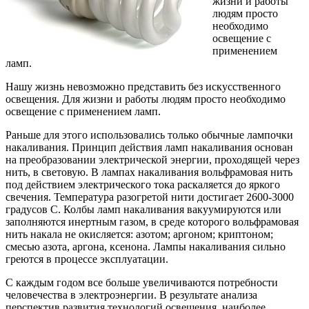
жизни и работы
людям просто
необходимо
освещение с
применением
ламп.
Нашу жизнь невозможно представить без искусственного
освещения. Для жизни и работы людям просто необходимо
освещение с применением ламп.
Раньше для этого использовались
только обычные лампочки
накаливания. Принцип действия ламп накаливания основан
на преобразовании электрической энергии, проходящей через
нить, в световую. В лампах накаливания вольфрамовая нить
под действием электрического тока раскаляется до яркого
свечения. Температура разогретой нити достигает 2600-3000
градусов С. Колбы ламп накаливания вакуумируются или
заполняются инертным газом, в среде которого вольфрамовая
нить накала не окисляется: азотом; аргоном; криптоном;
смесью азота, аргона, ксенона. Лампы накаливания сильно
греются в процессе эксплуатации.
С каждым годом все больше увеличиваются потребности
человечества в электроэнергии. В результате анализа
перспектив развития технологий освещения, наиболее