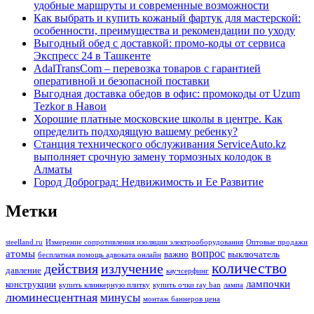
удобные маршруты и современные возможности
Как выбрать и купить кожаный фартук для мастерской:
особенности, преимущества и рекомендации по уходу
Выгодный обед с доставкой: промо-коды от сервиса
Экспресс 24 в Ташкенте
AdalTransCom – перевозка товаров с гарантией
оперативной и безопасной поставки
Выгодная доставка обедов в офис: промокоды от Uzum
Tezkor в Навои
Хорошие платные московские школы в центре. Как
определить подходящую вашему ребенку?
Станция технического обслуживания ServiceAuto.kz
выполняет срочную замену тормозных колодок в
Алматы
Город Доброград: Недвижимость и Ее Развитие
Метки
steelland.ru
Измерение сопротивления изоляции электрооборудования
Оптовые продажи
вопрос
атомы
важно
выключатель
бесплатная помощь адвоката онлайн
количество
действия
излучение
давление
каучсерфинг
лампочки
конструкции
купить клинкерную плитку
купить очки ray ban
лампа
люминесцентная
минусы
монтаж баннеров цена