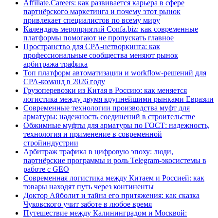
Affiliate.Careers: как развивается карьера в сфере
партнёрского маркетинга и почему этот рынок
привлекает специалистов по всему миру
Календарь мероприятий Confa.biz: как современные
платформы помогают не пропускать главное
Пространство для CPA-нетворкинга: как
профессиональные сообщества меняют рынок
арбитража трафика
Топ платформ автоматизации и workflow-решений для
CPA-команд в 2026 году
Грузоперевозки из Китая в Россию: как меняется
логистика между двумя крупнейшими рынками Евразии
Современные технологии производства муфт для
арматуры: надежность соединений в строительстве
Обжимные муфты для арматуры по ГОСТ: надежность,
технология и применение в современной
стройиндустрии
Арбитраж трафика в цифровую эпоху: люди,
партнёрские программы и роль Telegram-экосистемы в
работе с GEO
Современная логистика между Китаем и Россией: как
товары находят путь через континенты
Доктор Айболит и тайна его притяжения: как сказка
Чуковского учит заботе в любое время
Путешествие между Калининградом и Москвой: