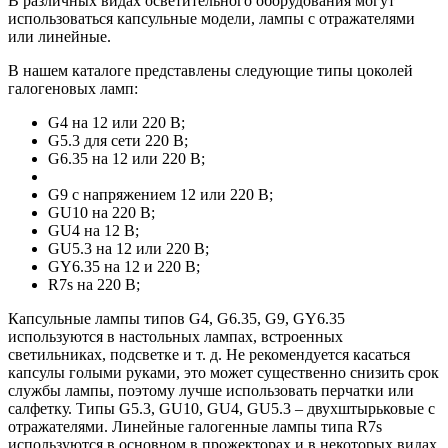
В различных видах осветительного оборудования могут
использоваться капсульные модели, лампы с отражателями
или линейные.
В нашем каталоге представлены следующие типы цоколей
галогеновых ламп:
G4 на 12 или 220 В;
G5.3 для сети 220 В;
G6.35 на 12 или 220 В;
G9 с напряжением 12 или 220 В;
GU10 на 220 В;
GU4 на 12 В;
GU5.3 на 12 или 220 В;
GY6.35 на 12 и 220 В;
R7s на 220 В;
Капсульные лампы типов G4, G6.35, G9, GY6.35
используются в настольных лампах, встроенных
светильниках, подсветке и т. д. Не рекомендуется касаться
капсулы голыми руками, это может существенно снизить срок
службы лампы, поэтому лучше использовать перчатки или
салфетку. Типы G5.3, GU10, GU4, GU5.3 – двухштырьковые с
отражателями. Линейные галогенные лампы типа R7s
используются в основном в прожекторах и в некоторых видах