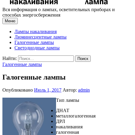
Вся информация о лампах, осветительных приборах и
способах энергосбережения
Меню
Лампы накаливания
Люминесцентные лампы
Галогенные лампы
Светодиодные лампы
Найти:
Галогенные лампы
Галогенные лампы
Опубликовано
Июль 1, 2017
Автор:
admin
Тип лампы
ДНАТ
металлогалогенная
ДРЛ
накаливания
галогенная