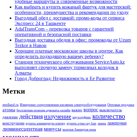
удобные маршруты и современные возможности
Как выбрать и купить кожаный фартук для мастерской:
особенности, преимущества и рекомендации по уходу
Выгодный обед с доставкой: промо-коды от сервиса
Экспресс 24 в Ташкенте
AdalTransCom – перевозка товаров с гарантией
оперативной и безопасной поставки
Выгодная доставка обедов в офис: промокоды от Uzum
Tezkor в Навои
Хорошие платные московские школы в центре. Как
определить подходящую вашему ребенку?
Станция технического обслуживания ServiceAuto.kz
выполняет срочную замену тормозных колодок в
Алматы
Город Доброград: Недвижимость и Ее Развитие
Метки
steelland.ru
Измерение сопротивления изоляции электрооборудования
Оптовые продажи
вопрос
атомы
важно
выключатель
бесплатная помощь адвоката онлайн
количество
действия
излучение
давление
каучсерфинг
лампочки
конструкции
купить клинкерную плитку
купить очки ray ban
лампа
люминесцентная
минусы
монтаж баннеров цена