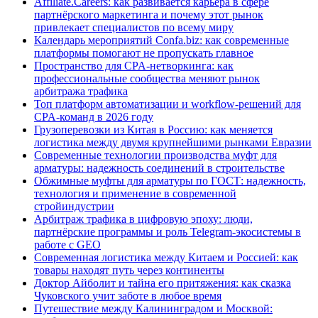
Affiliate.Careers: как развивается карьера в сфере
партнёрского маркетинга и почему этот рынок
привлекает специалистов по всему миру
Календарь мероприятий Confa.biz: как современные
платформы помогают не пропускать главное
Пространство для CPA-нетворкинга: как
профессиональные сообщества меняют рынок
арбитража трафика
Топ платформ автоматизации и workflow-решений для
CPA-команд в 2026 году
Грузоперевозки из Китая в Россию: как меняется
логистика между двумя крупнейшими рынками Евразии
Современные технологии производства муфт для
арматуры: надежность соединений в строительстве
Обжимные муфты для арматуры по ГОСТ: надежность,
технология и применение в современной
стройиндустрии
Арбитраж трафика в цифровую эпоху: люди,
партнёрские программы и роль Telegram-экосистемы в
работе с GEO
Современная логистика между Китаем и Россией: как
товары находят путь через континенты
Доктор Айболит и тайна его притяжения: как сказка
Чуковского учит заботе в любое время
Путешествие между Калининградом и Москвой: