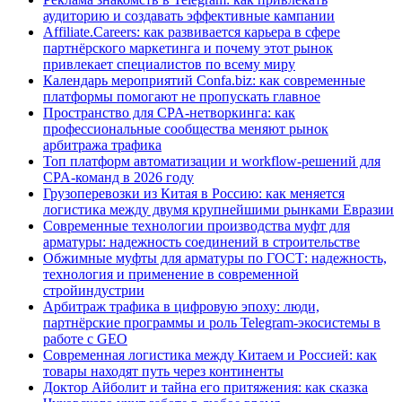
аудиторию и создавать эффективные кампании
Affiliate.Careers: как развивается карьера в сфере
партнёрского маркетинга и почему этот рынок
привлекает специалистов по всему миру
Календарь мероприятий Confa.biz: как современные
платформы помогают не пропускать главное
Пространство для CPA-нетворкинга: как
профессиональные сообщества меняют рынок
арбитража трафика
Топ платформ автоматизации и workflow-решений для
CPA-команд в 2026 году
Грузоперевозки из Китая в Россию: как меняется
логистика между двумя крупнейшими рынками Евразии
Современные технологии производства муфт для
арматуры: надежность соединений в строительстве
Обжимные муфты для арматуры по ГОСТ: надежность,
технология и применение в современной
стройиндустрии
Арбитраж трафика в цифровую эпоху: люди,
партнёрские программы и роль Telegram-экосистемы в
работе с GEO
Современная логистика между Китаем и Россией: как
товары находят путь через континенты
Доктор Айболит и тайна его притяжения: как сказка