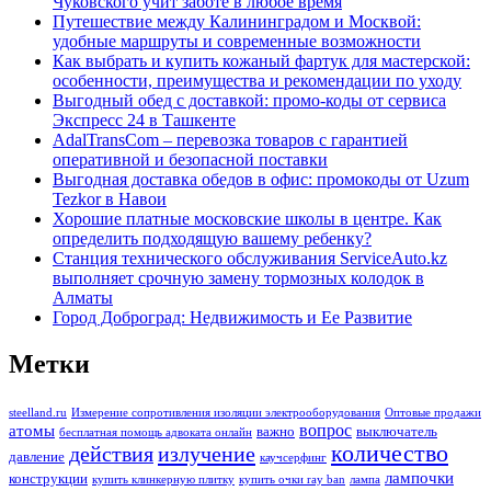
Чуковского учит заботе в любое время
Путешествие между Калининградом и Москвой:
удобные маршруты и современные возможности
Как выбрать и купить кожаный фартук для мастерской:
особенности, преимущества и рекомендации по уходу
Выгодный обед с доставкой: промо-коды от сервиса
Экспресс 24 в Ташкенте
AdalTransCom – перевозка товаров с гарантией
оперативной и безопасной поставки
Выгодная доставка обедов в офис: промокоды от Uzum
Tezkor в Навои
Хорошие платные московские школы в центре. Как
определить подходящую вашему ребенку?
Станция технического обслуживания ServiceAuto.kz
выполняет срочную замену тормозных колодок в
Алматы
Город Доброград: Недвижимость и Ее Развитие
Метки
steelland.ru
Измерение сопротивления изоляции электрооборудования
Оптовые продажи
вопрос
атомы
важно
выключатель
бесплатная помощь адвоката онлайн
количество
действия
излучение
давление
каучсерфинг
лампочки
конструкции
купить клинкерную плитку
купить очки ray ban
лампа